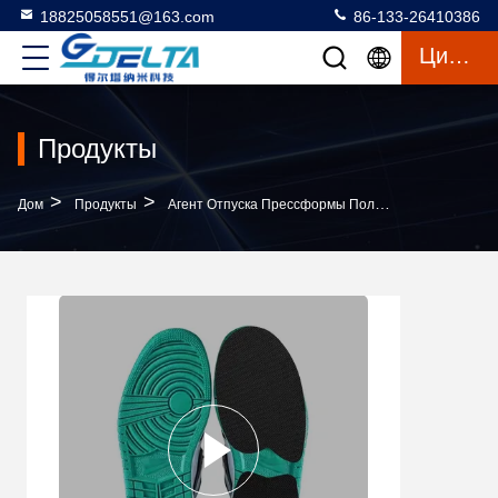
18825058551@163.com
86-133-26410386
Цитата
Продукты
>
>
>
Дом
Продукты
Агент Отпуска Прессформы Полиуретана
Бесц