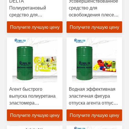
DELTA
Усовершенствованное
Полиуретановый
средство для
средство для
освобождения плесени
освобождения плесени
на водной основе для
Получите лучшую цену
Получите лучшую цену
30% Al2O3 для
полиуретана с
резиновых изделий
оптимальным
значением pH
Агент быстрого
Водная эффективная
выпуска полиуретана
эластичная фигура
эластомера
отпуска агента отпуска
теплостойкий наиболее
прессформы
Получите лучшую цену
Получите лучшую цену
хорошо использован
полиуретана легкая