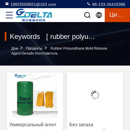
18825058551@163.com
86-133-26410386
Цитата
Keywords [ rubber polyurethane mold release agent ] Match 43 Продукты
>
>
Дом
Продукты
Rubber Polyurethane Mold Release
Agent Онлайн Изготовитель
Универсальный агент
Без запаха