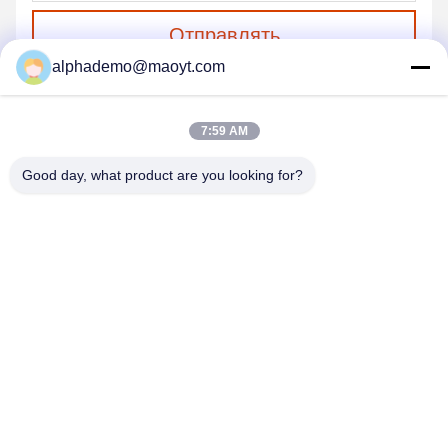
Отправлять
alphademo@maoyt.com
7:59 AM
Good day, what product are you looking for?
GUANGZHOU DELTA TECHNOLOGY CO.,
LTD.
18825058551@163.com
86-133-26410386
502, здание b, порт Chaoyun творческий, бульвар Xingye,
Nancun, район Panyu, город Гуанчжоу, провинция Гуандун