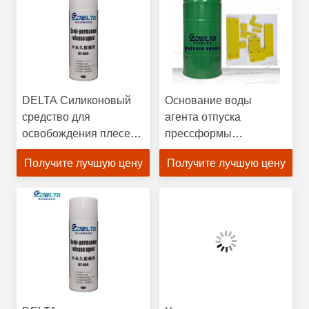
DELTA Силиконовый
Основание воды
средство для
агента отпуска
освобождения плесени
прессформы
для каучука
полиуретана
Получите лучшую цену
Получите лучшую цену
соотношение
преполимера
разбавления 1:15-20
эластомера
асфальтирует
обнажать