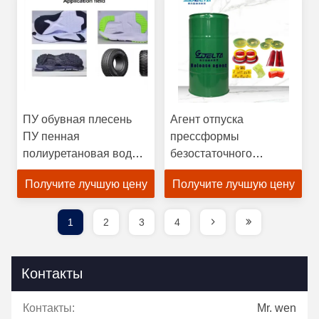
ПУ обувная плесень
Агент отпуска
ПУ пенная
прессформы
полиуретановая вода
безостаточного
на основе агента
эластомера резиновый
Получите лучшую цену
Получите лучшую цену
освобождения плесени
для быстрого отпуска
резинового агента
освобождения агента
1
2
3
4
отливки алюминия
Контакты
Контакты:
Mr. wen