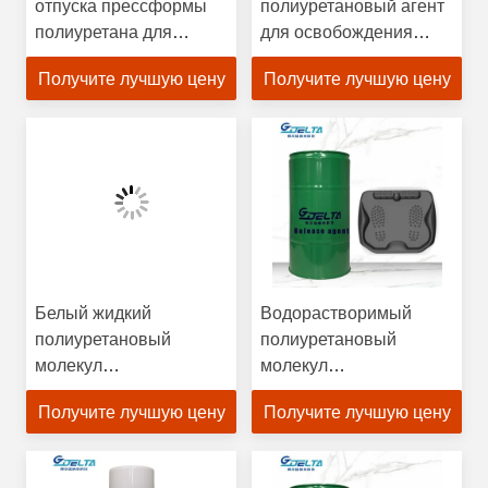
отпуска прессформы
полиуретановый агент
полиуретана для
для освобождения
различных материалов
плесени Стабильный
Получите лучшую цену
Получите лучшую цену
эластомера
25 кг
Белый жидкий
Водорастворимый
полиуретановый
полиуретановый
молекул
молекул
освобождающий агент
освобождающий агент
Получите лучшую цену
Получите лучшую цену
барабан Стабильный
PH Нейтральная
без запаха PH 7.0-8.0
безвкусная жидкость
Значение
25 кг/ барабан