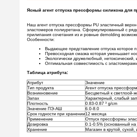
Ясный агент отпуска прессформы силикона для 
Наш агент отпуска прессформы PU эластичный верхн
эластомеров полиуретана. Сформулированный с ряд
прилипания сочетания из и ровные demolding возмож
Особенности:
Выдающее представление отпуска которое п
Превосходная смазка которая уменьшает но
Экологически дружелюбный, нетоксический,
Оптимальная совместимость с эластомерами
Таблица атрибута:
Атрибут
Значение
Тип продукта
Агент отпуска прессфор
Возникновение
Бесцветный к светлоой-ж
Запах
Характерный, слабый за
Плотность
0.83-0.87 ³ g/cm
Значение ПЭ-АШ
6.0-8.0
Срок годности при хранении
12 месяца
Применение
Отпуск прессформы элас
Дозировка
0.1-0.5% (основанный на
Хранение
Магазин в крутой, сухой