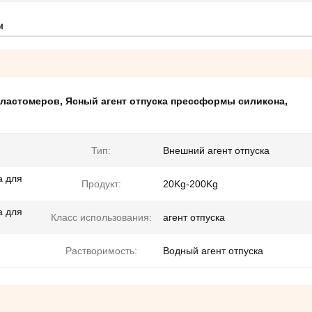
и
эластомеров
,
Ясный агент отпуска прессформы силикона
,
Тип:
Внешний агент отпуска
а для
Продукт:
20Kg-200Kg
а для
Класс использования:
агент отпуска
Растворимость:
Водный агент отпуска