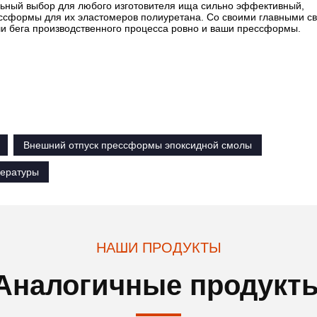
ьный выбор для любого изготовителя ища сильно эффективный,
рессформы для их эластомеров полиуретана. Со своими главными с
ши бега производственного процесса ровно и ваши прессформы.
Внешний отпуск прессформы эпоксидной смолы
пературы
НАШИ ПРОДУКТЫ
Аналогичные продукт