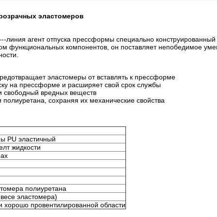
прозрачных эластомеров
---линия агент отпуска прессформы специально конструированный
ом функциональных компонентов, он поставляет непобедимое ум
ности.
редотвращает эластомеры от вставлять к прессформе
ску на прессформе и расширяет свой срок службы
 и свободный вредных веществ
 полиуретана, сохраняя их механические свойства
мы PU эластичный
елт жидкости
пах
томера полиуретана
 весе эластомера)
, и хорошо провентилированной области