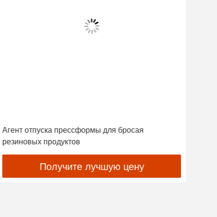
Агент отпуска прессформы для бросая
Вед
резиновых продуктов
аге
Получите лучшую цену