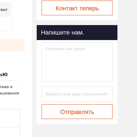
Контакт теперь
гент
Напишите нам.
тью
тажа и
льзования
Отправлять